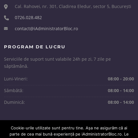
Cal. Rahovei, nr. 301, Cladirea Eledur, sector 5, București
0726.028.482
contact@iAdministratorBloc.ro
PROGRAM DE LUCRU
Serviciile de suport sunt valabile 24h pe zi, 7 zile pe
săptămână.
Luni-Vineri:
08:00 - 20:00
Sâmbătă:
08:00 - 14:00
Duminică:
08:00 - 14:00
Cookie-urile utilizate sunt pentru tine. Așa ne asigurăm că ai
parte de cea mai bună experiență pe iAdministratorBloc.ro. Le
Copyright © 2026 iAdministratorBloc.ro. All Rights Reserved.