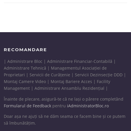
RECOMANDARE
| Administrare Bloc | Administrare Financiar-Contabilă |
Administrare Tehnică | Managementul Asociației de
Proprietari | Servicii de Curățenie | Servicii Dezinsecție DDD |
Montaj Camere Video | Montaj Bariere Acces | Facility
Management | Administrare Ansamblu Rezidențial |
Înainte de plecare, asigură-te că ne lași o părere completând
Formularul de Feedback
pentru
iAdministratorBloc.ro
Doar așa ne ajuți să ne dăm seama ce facem bine și ce putem
să îmbunătățim.