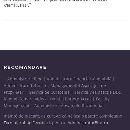
venitului
.”
RECOMANDARE
| Administrare Bloc | Administrare Financiar-Contabilă |
Administrare Tehnică | Managementul Asociației de
Proprietari | Servicii de Curățenie | Servicii Dezinsecție DDD |
Montaj Camere Video | Montaj Bariere Acces | Facility
Management | Administrare Ansamblu Rezidențial |
Înainte de plecare, asigură-te că ne lași o părere completând
Formularul de Feedback
pentru
iAdministratorBloc.ro