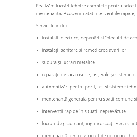
Realizăm lucrări tehnice complete pentru orice tip
mentenanță. Acoperim atât intervențiile rapide, c
Serviciile includ:
instalații electrice, depanări și înlocuiri de 
instalații sanitare și remedierea avariilor
sudură și lucrări metalice
reparații de lacătuserie, uși, yale și sisteme d
automatizări pentru porți, uși și sisteme tehn
mentenanță generală pentru spații comune ș
intervenții rapide în situații neprevăzute
lucrări de grădinărit, îngrijire spații verzi și 
mentenanță pentru grupuri de pompare, hidrof