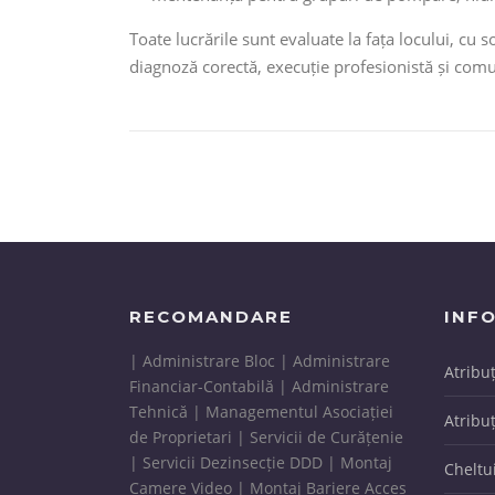
Toate lucrările sunt evaluate la fața locului, cu 
diagnoză corectă, execuție profesionistă și comun
RECOMANDARE
INFO
| Administrare Bloc | Administrare
Atribu
Financiar-Contabilă | Administrare
Tehnică | Managementul Asociației
Atribuț
de Proprietari | Servicii de Curățenie
| Servicii Dezinsecție DDD | Montaj
Cheltu
Camere Video | Montaj Bariere Acces