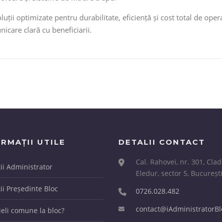
soluții optimizate pentru durabilitate, eficiență și cost total de o
icare clară cu beneficiarii.
RMAȚII UTILE
DETALII CONTACT
Cal. Rahovei, nr. 301, Clad
ții Administrator
Eledur, sector 5, Bucureșt
ii Președinte Bloc
0726.028.482
contact@iAdministratorBl
ieli comune la bloc?