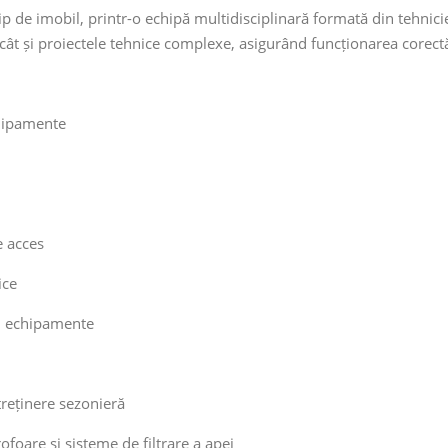
 de imobil, printr-o echipă multidisciplinară formată din tehnicieni, 
ât și proiectele tehnice complexe, asigurând funcționarea corectă 
echipamente
e acces
ice
i echipamente
întreținere sezonieră
oare și sisteme de filtrare a apei