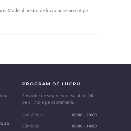
perare. Modelul nostru de lucru pune accent pe
PROGRAM DE LUCRU
irea
Serviciile de suport sunt valabile 24h
i
pe zi, 7 zile pe săptămână.
Luni-Vineri:
08:00 - 20:00
oc.ro
Sâmbătă:
08:00 - 14:00